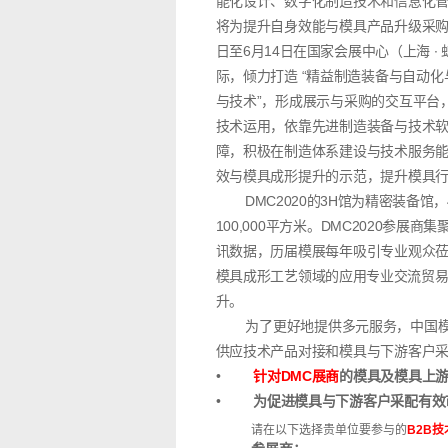
能化设计、数字化制造技术和信息化
将为提升自身效能与模具产品升级采
日至6月14日在国家会展中心（
上海 ∙ 
际，
倾力打造 “精益制造装备与自动化
与技术”，形成展示与采购的交互平台
技术运用，依靠先进制造装备与技术
障，积极在制造体系建设与技术服务
效与模具成形提升的示范，提升模具
DMC2020
的3H馆为精密装备馆，
100,000平方米
。DMC2020参展商集
讯数据，历届模展每年吸引专业观众
模具成形工艺
领域的应用专业交流贸
升。
为了更好地提供多元服务，中国模
供应技术产品对接和模具与下游客户
•
针对DMC展商
的
模具及模具上游
•
为促进模具与下游客户采配有效
请在以下选择贵单位要参与的
B2B
技