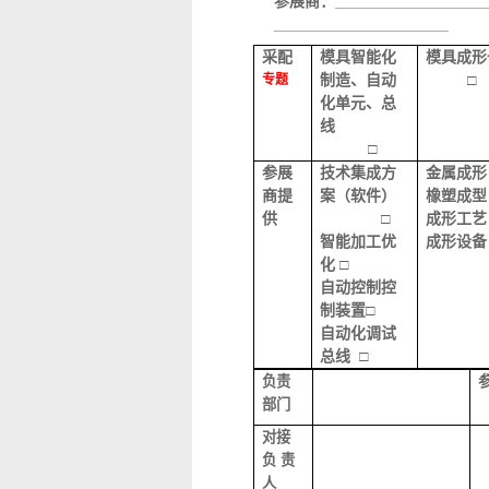
参展商：_________________
____________________
采配
模具智能化
模具成形
制造、自动
□
专题
化单元、总
线
□
参展
技术集成方
金属成
商提
案（软件）
橡塑成
供
□
成形工
智能加工优
成形设备 
化 □
自动控制控
制装置□
自动化调试
总线 □
负责
部门
对接
负 责
人