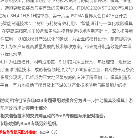
管理系统技术，构建市场引导下的技术集成与协同创新环境，模具企业也
购，选购更精良装备与更有效的实用技术。
在DMC2020将于2020年6月10
虹
桥）3H,4.1H,5.1H馆举办、
第十六届 ISTMA 世界大会在
4.2H
召开之
与智能制造技术”、 “材料与耗材有效利用”、“智能设计与一体化成形模具
，在更高端精密加工设备和更先进模具制造技术应用基础上，深入拓展新
软件应用，以加快模具产品优化的步伐，为企业的模具设计、制造提供保
能力上为客户呈现高质量发展的技术解决方案，带来提升制造效能降本增
行业优化水平。
4.1H为注塑模具、材料成形馆，5.1H馆为冲压模具、热处理馆，
规模近
聚了全球制
造技术、成形装备领域顶尖的1,000多家企业，具有数十万条资
莅临展会现场，已经成为亚太地区最权威的专注于精密加工、模具制造及
易平台。有力地推动了模具及上下游关联产业技术创新与装备能力的提
协同期将组织多场
B2B
专题采配对接会分为
进一步推动模具及模具上游
采配有效市场对接
两个部分
。
相关装备技术的交流与互动的BtoB专题国际采配对接会。
市场对接的BtoB专场另外组织。
术装备专题采配对接会
：在□中（
√
）