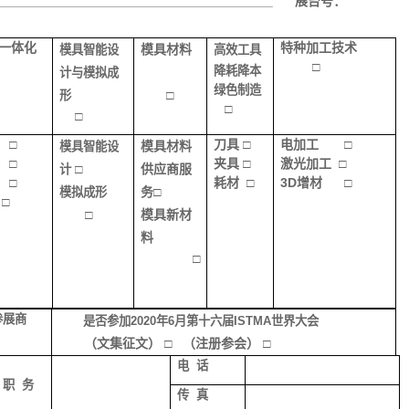
______________________________________ 展台号：
一体化
特种加工技术
模具材料
模具智能设
高效工具
□
降耗降本
计与模拟成
绿色制造
□
形
□
□
形
□
刀具 □
电加工
□
模具材料
模具智能设
型
□
夹具 □
激光加工 □
□
供应商服
计
艺
□
耗材
□
3D
增材
□
务
□
模拟成形
□
□
模具新材
料
□
参展商
是否参加2020年6月第十六届ISTMA世界大会
（文集征文） □ （注册参会） □
电 话
职 务
传 真