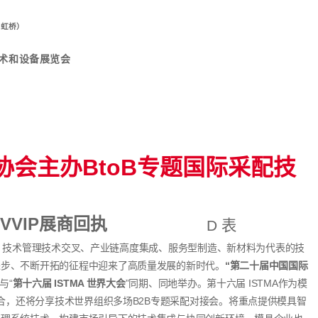
·虹桥）
术和设备展览会
协会主办BtoB专题国际采配技
VVIP
展商回执
D
表
术管理技术交叉、产业链高度集成、服务型制造、新材料为代表的技
进步、不断开拓的征程中迎来了高质量发展的新时代。
“第二十届中国国际
”与“
第十六届 ISTMA 世界大会
”同期、同地举办。第十六届 ISTMA作为模
结合，还将分享技术世界组织多场B2B专题采配对接会。将重点提供模具智