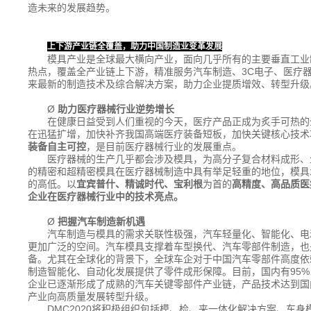
造未来的发展趋势。
上下游产业链全覆盖，助力中国制造业变革发展
模具产业是全球最大横向产业，面向几乎所有的主要垂直工业制
热点，覆盖全产业链上下游，精准服务汽车制造、3C电子、医疗
来最新的制造技术及综合解决方案，助力企业提质增效、转型升级
Ø
助力医疗器械行业逆势增长
在健康日益受到人们重视的今天，医疗产品正成为炙手可热的
在迅猛扩增，加快补齐我国高端医疗装备短板，加快关键核心技术
装备自主可控
，是目前医疗器械行业的发展重点。
医疗器械的生产几乎都会涉及模具，为高分子复合材料成形、
的精密和超精密模具在医疗器械制造中具有举足轻重的地位，模具
的高低。以
宜宾普什、精诚时代、宝利根
为首的
高精度、高品质医
企业在医疗器械行业中的技术亮点。
Ø
把握汽车制造新机遇
汽车制造与模具的需求关联性极强，汽车轻量化、智能化、电
更加广泛的空间。汽车模具支撑着车型换代、汽车零部件制造，也
备。尤其在全球化的背景下，全球车企对于中国汽车零部件高度依
制造智能化、自动化发展提供了零件成形保障。目前，国内有95
企业已逐渐形成了成熟的汽车关键零部件产业链，产品技术达到国
产业向高质量发展转型升级。
DMC2020将积极组织包括模、检、夹一体化解决方案、车