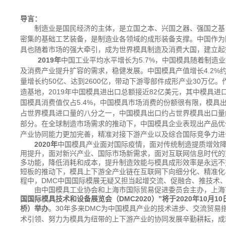
导言：
制造业是国民经济的主体，是立国之本、兴国之器、强国之基
密集的基础工艺装备，是制造业各领域的成形装备支撑。中国作为
具也随着市场的强大牵引，成为世界模具制造及消费大国，建立起
2019
年
中国工业平均水平增长为
5.7%
，中国模具随着制造业
及消费产业提升扩容的需求，稳健发展。中国模具产值增长
4.2%
量增长约
50
亿、达到
2600
亿，带动下游零部件成形产业
30
万亿。
造基地，
2019
年中国模具进出口总额接近
82
亿美元，其中模具进
国模具消费值仅占
5.4%
，中国模具市场消费的份额很有限，模具
占世界模具进口量的八分之一，中国模具出口约占世界模具出口量
部分。在全球制造市场需求的推动下，中国模具企业表现出产品优
产业协同能力更加完善，精准对接下游产业以及综合国际竞争力进
2020
年
中国模具产业面对国际疫情，面对传统制造提质增效
用提升，面对新兴产业、国际市场新需求，面对互联网信息时代的
多功能，降低消耗和成本，提升制造效能与模具成形效率是永远不
短板的推动下，模具上下游全产业链在互联网下向细分化、精准化
程中，DMC中国国际模展无疑又担当起增交流、促融合、推技术
由中国模具工业协会和上海市国际贸易促进委员会主办，上海
国国际模具技术和设备展览会（
DMC2020
）”将于2020
年10
月10
桥）举办
。
30
年多来
DMC
为中国模具产业的技术进步、交流贸易
术引领、努力为模具为纽带的上下游产业的协同发展辛勤耕耘，成