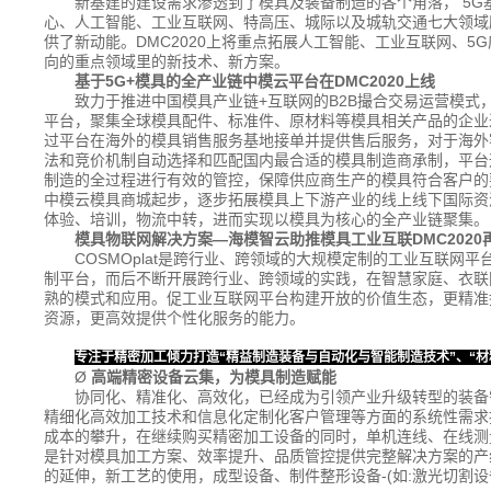
新基建的建设需求渗透到了模具及装备制造的各个角落， 5
心、人工智能、工业互联网、特高压、城际以及城轨交通七大领域
供了新动能。DMC2020上将重点拓展人工智能、工业互联网、5
向的重点领域里的新技术、新方案。
基于5G+
模具的全产业链中模云平台在DMC2020
上线
致力于推进中国模具产业链+互联网的B2B撮合交易运营模式
平台，聚集全球模具配件、标准件、原材料等模具相关产品的企业
过平台在海外的模具销售服务基地接单并提供售后服务，对于海外
法和竞价机制自动选择和匹配国内最合适的模具制造商承制，平台
制造的全过程进行有效的管控，保障供应商生产的模具符合客户的
中模云模具商城起步，逐步拓展模具上下游产业的线上线下国际资
体验、培训，物流中转，进而实现以模具为核心的全产业链聚集。
模具物联网解决方案—海模智云助推模具工业互联DMC2020
COSMOplat是跨行业、跨领域的大规模定制的工业互联网
制平台，而后不断开展跨行业、跨领域的实践，在智慧家庭、衣联
熟的模式和应用。促工业互联网平台构建开放的价值生态，更精准
资源，更高效提供个性化服务的能力。
专注于精密加工
倾力打造“精益制造装备与自动化与智能制造技术”、“材
Ø
高端精密设备云集，为模具制造赋能
协同化、精准化、高效化，已经成为引领产业升级转型的装备
精细化高效加工技术和信息化定制化客户管理等方面的系统性需求
成本的攀升，在继续购买精密加工设备的同时，单机连线、在线测
是针对模具加工方案、效率提升、品质管控提供完整解决方案的产
的延伸，新工艺的使用，成型设备、制件整形设备-(如:激光切割设