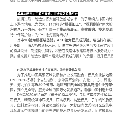
链，在企业携手向价值链高端迈进中，助力行业共渡难关，共创美
模具与精密加工紧密互动，打造高效采购平台
疫情过后，制造业将大量释放前期需求，为了继续支撑国内制造
上下游同地展示为优势，倾力打造
“精密加工”
、
“模具制造”
两大板
积达八万平方米
，倾力打造一个
集品牌展示、高效采购、技术交流
行业保驾护航，为企业抢先赢得商机！
其
中
3H
馆为精密装备馆，
4.1H
馆为模具成形馆。
展品将在更
用基础上，深入拓展新技术运用，依靠先进制造装备与技术软件应
的模具设计、制造提供保障，积极在制造体系建设与技术服务能力
案，带来提升制造效能降本增效与模具成形提升的示范，提升模具
Ø
高水平模具制造技术齐亮相，助推智能化发展
为了推动中国集聚区域发展和产业发展融合，模具企业按地区
DMC2020将吸引来自江浙沪、京津冀环渤海、安徽、广东、湖
安、河北泊头等
近
30
个省市、地区展团约400
家模具制造企业齐聚
国，到立足全球，服务全球的国际化发展道路，助推中国制造升级
DMC2020
展品涵盖了最全的模具类别，包括汽车覆盖件模具
密模具、精密级进冲压模具、压铸模具、铸造模具、子午线轮胎模
具、塑料发泡模具、真空吸塑模具等一大批国内优秀模具企业集中
现场展示中国模具当前最先进的技术成果及研发思路，同时模具智