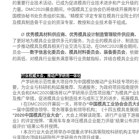
的重要行业技术活动，已成为促进模具行业技术进步和产业升级的
力量。
DMC2020
展会期间，中国模具工业协会仍将继续开展两年评
国模协秘书处负责组织实施。“精模奖”评定专家在模具行业院士
及模具制造骨干企业的资深专家、教授和企业技术骨干组成。
Ø
优秀模具材料供应商、优秀模具设计制造管理软件供应商、
了更好地为模具企业提供多元的服务，为企业的模具设计、制造加
一步推动模具及模具相关行业交流与互动，在DMC2020展会期
员会
——
数字信息化委员会、模具材料委员会、装备委员会
，
依据
的高低、对模具行业服务满意等行业贡献指标，并结合模具企业的
行业权威大会，推动产学研用一体化
产学研用示范性重大项目作为中国模协推动产业科技专项的长
要，为企业与科研机构延展推荐、沟通服务；为政府项目指南提供依
业大会和DMC2020展场将以产学研用示范性项目推广为模具产
及推广举措，促进模具企业制造技术与成形工艺的进步，拓展模具
l 在DMC2020开幕前一天，将举办
“中国模具工业协会会员大
一届中国模协领导、常务理事会和领导机构；《十四五模具发展纲
“
2020
中国模具行业大会”
，大会上将解读政策、进行产业链下游
业》的评定授牌、“乘用车车身冲压模具企业能力评级”结果公布并
级评价”结果公布并授牌。
l 本次行业大会还将举办中国重点学科高等院校科研机构主导
分享国内顶级科研院所产学研用合作项目成果。