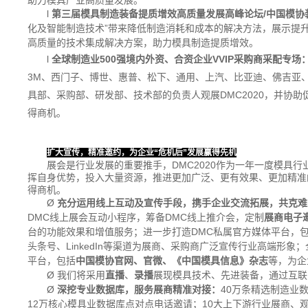
助力模具产业高质量发展。
l
第三届模具制造装备提质增效高质量发展高峰论坛/中国模协
化及智能制造技术”带来降低制造消耗和成本的解决方法，展示提
高质量的技术集成解决方案，助力模具制造提质增效。
l
全球制造业500强境内外资、合资企业VVIP采购商采配专场
3M
、西门子、博世、惠普、松下、通用、上汽、比亚迪、佛吉亚
具部、采购部、研发部、技术部的负责人观展
DMC2020
，并协助
得商机。
扩大宣传，精准邀约，为企业“危机后”发展赢得先机
展会是行业发展的重要推手，DMC2020作为一年一度模具
挥自身优势，投入大量资源，推进更加广泛、更有效果、更加精准
得商机。
Ø
充分运用线上互动及宣传手段，携手企业交流拓展，共克难
DMC
线上展会互动小程序，筹备
DMC
线上推介会，定制
展商电子
台的功能效果和增值服务；进一步打造
DMC
私属官方媒体平台，
头条号、
LinkedIn
等渠道为展商、采购商广泛宣传行业高端形象；
平台，包括
中国模协官网、官微、《中国模具信息》杂志
等，为企
Ø
我们将采用
直播
、
录播
展现模具技术、先进装备，通过互联
Ø
深挖专业数据库，服务展商精准对接：
40
万条精选制造业
12
万核心模具业数据库点对点电话邀请；
10
大上下游行业展商、