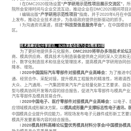
l 在DMC2020现场设置
“产学研用示范性项目展示交流区”
，所
院所会安排时间与企业交流互动，推动企业在DMC2020期间项目
l 编辑出版
“产学研用示范性项目”
指南，并于2020年6月在中
上发布，推动企业技术进步，为各级政府提供创新驱动的抓手。
l 为沟通资讯渠道，搭建
“科技型信息服务平台”
，在中国模协
区。
技术高峰论坛分享前沿，
B2B
采配会助力企业精准对接
为了更好地提供多元化服务，
DMC2020
将举办多场技术论坛及
商、模具供应商、模具技术与制造装备提供商之间的深入交流和无
计、数字化制造技术和信息化管理技术，提高模具产学研用协同创
降本、增效。
l
2020
中国国际汽车零部件对接模具产业高峰会：
为了推进中
通、经贸合作、采配对接，提升模具工程服务的精准性，将邀请
西
大众、上汽通用、一汽集团带来
汽车产业轻量化新工艺要求、自动
型与模具协同开发等内容的综合报告，促进汽车零部件与模具产业
汽车零部件及模具贸易合作。
l
2020
中国电子、医疗零部件对接模具产业高峰会：
以电子、
应领域模具成形解决方案，以
模具成形量产支撑标志性电子通讯、
中国模具企业提升供应能力，将
现场发布电子元器件成形新工艺要
模具开发要素等内容的综合报告。
l
2020
模具材料高峰论坛暨优秀模具材料分享会/中国模协模