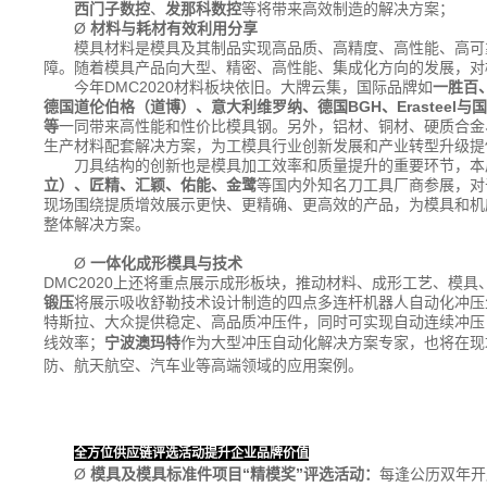
西门子数控
、
发那科数控
等将带来高效制造的解决方案；
Ø
材料与耗材有效利用分享
模具材料是模具及其制品实现高品质、高精度、高性能、高可
障。随着模具产品向大型、精密、高性能、集成化方向的发展，对
今年DMC2020材料板块依旧。大牌云集，国际品牌如
一胜百
德国道伦伯格（道博）、意大利维罗纳、德国
BGH
、Erasteel
与国
等
一同带来高性能和性价比模具钢。另外，铝材、铜材、硬质合金
生产材料配套解决方案，为工模具行业创新发展和产业转型升级提
刀具结构的创新也是模具加工效率和质量提升的重要环节，本
立）、匠精、汇颖、佑能、金鹭
等国内外知名刀工具厂商参展，对
现场围绕提质增效展示更快、更精确、更高效的产品，为模具和机
整体解决方案。
Ø
一体化成形模具与技术
DMC2020上还将重点展示成形板块，推动材料、成形工艺、模
锻压
将展示吸收舒勒技术设计制造的四点多连杆机器人自动化冲压
特斯拉、大众提供稳定、高品质冲压件，同时可实现自动连续冲压
线效率；
宁波澳玛特
作为大型冲压自动化解决方案专家，也将在现
防、航天航空、汽车业等高端领域的应用案例。
全方位供应链评选活动提升企业品牌价值
Ø
模具及模具标准件项目“精模奖”评选活动：
每逢公历双年开