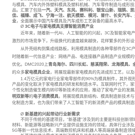
与模具、汽车内外饰塑料模具及塑料机械、汽车零件制造与成形技
品。汇聚了包括
一汽、天汽、东风、赛科利、银宝山新、瑞鹄、凯
佳、福臻、成飞、宁海一注、航天模塑、横河、普什、长安汽车、
业
，全面展示中国汽车模具及汽车成形工艺装备的最高水平。
Ø
3C
电子与家电模具支撑智能消费产业
近年来，随着新一代AI、人工智能的的兴起，3C及智能家电
激烈的市场竞争下，升级换代的速度越来越快，花样繁多的外形设
从外壳结构到集成线路板，利用模具制造的各种零部件在3C产
时随着新一代信息产业：网络产品、电连接器产品制造产业规模的
优化。DMC2020上
青岛海尔、四川长虹、慈溪翔荣、龙海模具、
的众多
家电模具企业
，将展现最新家电模具的先进成形工艺，以及
1.4万亿元的家电行业家电零部件的90%为模具制件，其外
产品的变化取决于家电模具的研发和制造水平。互联网时代下，家
个性化制造催生模内转印等新技术的应用，推动了家电产业的发展
明双新等
的
电子消费模具
，将展现模具新结构、模具制造新技术与
化制造方案，也为我们带来了人工智能下的新消费产品的模具制造
Ø
新基建的兴起带动行业新需求
不同于传统的基建项目，“新基建”涉及到的主要是科技创新
材料、新能源等战略新兴产业提供设施支持的领域，具体行业涉及
5G等新一代信息技术、高端数控机床和机器人等高端装备制造领