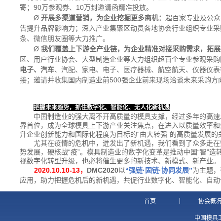
寄；
90
万参观券、
10
万封邀请函精准投放。
Ø
开展多渠道营销，为企业挖掘更多商机：
超百家专业及公众
告提升品牌影响力；深入产业集聚区动员各地协会行业组织专业采
条、微信朋友圈等大力推广。
Ø
我们覆盖上下游全产业链，为企业精准对接采购需求，拓展
区、用户行业协会、大型制造企业等大力组织超百个专业参观采购
电子、汽车
、汽配、家电、电子、医疗器械、航空航天、仪器仪表
接；邀请并收集国内制造业前
500
强企业前来现场洽谈未来采购方
把握未来趋势，抓住数字化、智能化、无人化新机遇
中国制造业的强大离不开高质量的模具支撑，经过多年的高速
界首位，成为全球模具上下游产业关注焦点，在进入以质量效率和
升企业创新能力和国际化程度为目标的“由大转强”的高质量发展的
尤其在疫情的危机中，迸发出了新机遇，我们看到了众多走在
势发展，硬核战“疫”。模具制造业的数字化变革是推动中国“智”
视数字化转型升级，也必将催生更多的新技术、新模式、新产业。
2020.10.10-13
，
DMC2020
以
“强链·固链·协同发展”
为主题，
应用，助力把握危机后的新机遇，共促行业数字化、智能化、自动
|
首页
协会概
中国模具