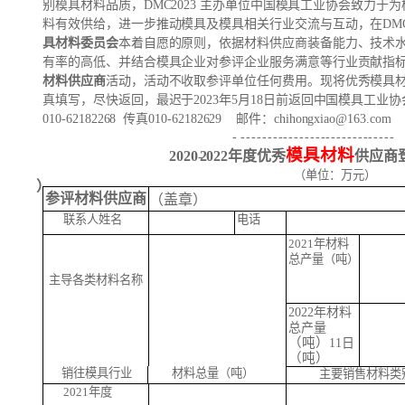
别模具材料品质，
DM
C
202
3
主办单位中国模具工业协会致力于为
料有效供给，进一步推动模具及模具相关行业交流与互动，在
DM
具材料委员会
本着自愿的原则，依据材料供应商装备能力、技术
有率的高低、并结合模具企业对参评企业服务满意等行业贡献指
材料供应商
活动，活动不收取参评单位任何费用。现将优秀模具
真填写，尽快返回，最迟于
202
3
年
5月
1
8日前返
回中国模具工业协
010-62182268 传真010-62182629 邮件：chihongxiao@163.com
-
-
-
-
-
-
-
-
-
-
-
-
-
-
-
-
-
-
-
-
-
-
-
-
-
-
-
-
-
-
模具材料
20
20
-
202
2
年度优秀
供应商
（
单位：万元）
）
参评材料供应商
（盖章）
联系人姓名
电话
20
2
1
年材料
总产量（吨）
主导
各类
材料名称
202
2
年材料
总产量
（
吨
）
11日
（吨）
销往模具行业
材料总量（吨）
主要销售材料类
202
1
年度