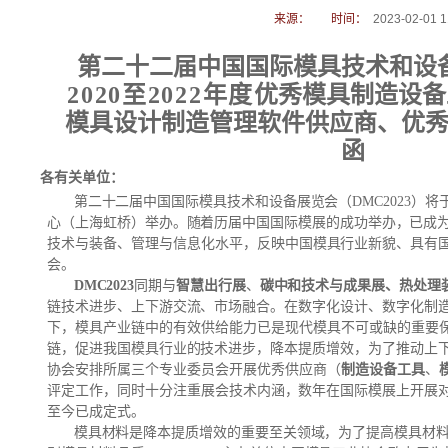
来源：
时间：
2023-02-01 1
第二十二届中国国际模具技术和设
2020至
20
22
年度
优秀模具制造设备
模具设计制造管理软件供应商、优
函
各有关单位：
第二十二届中国国际模具技术和设备展览会（
DM
C
202
3
）将
心（上海虹桥）举办。随着历届中国国际模展的成功举办，已成
技术与装备
、管理与信息化水平，
反映中国模具行业新貌、具有
会。
DM
C
202
3
同期与
智慧出行展
、
碳中和技术与成果展、热处理
链技术进步、上下游交流、市场融合。
在数字化设计、数字化制
下，模具产业链中的有效供给能力已是现代模具不可或缺的重要
链，促进我国模具行业的技术进步
，降本提质增效
，
为了推动上
协会
安排
所属三个专业委员会开展优秀供应商（
制造设备工具
、
评定工作，同时
十分注重展会技术内涵，数年在国际模展上
开
展
至今已成定式
。
模具材料是降本提质增效的重要至关领域，为了提高模具材