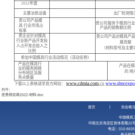
202
2
年
度
主要冶炼设备
出厂检测情
贵公司产品模
贵公司服务于模具行
具
行业市场占
产品的销售额比例
有率
贵企业针对模具
贵公司产品对模具产
行业新产品开发投
展贡献
入占开发总投入之
（材料型号及主要
比例
参加中国模具行业活动情况（活动名称）
产品在模具行
产品在模
业的服务网络
的
用
分布地区及服
务点数量
www.cdmia.com
.cn
www.dmcexpo
下载以上表格请至官方网站：
附件：
优秀供应商2022-材料.doc
|
首页
协会概
中国模具
中国北京海淀区首体南路20号国
电话：010-8835
电子邮件