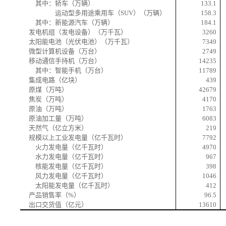
其中：轿车（万辆）
133.1
运动型多用途乘用车（
SUV
）（万辆）
158.3
其中：新能源汽车（万辆）
184.1
发电机组（发电设备）（万千瓦）
3260
太阳能电池（光伏电池）（万千瓦）
7349
微型计算机设备（万台）
2749
移动通信手持机（万台）
14235
其中：智能手机（万台）
11789
集成电路（亿块）
439
原煤（万吨）
42679
焦炭（万吨）
4170
原油（万吨）
1763
原油加工量（万吨）
6083
天然气（亿立方米）
219
规模以上工业发电量（亿千瓦时）
7792
火力发电量（亿千瓦时）
4970
水力发电量（亿千瓦时）
967
核能发电量（亿千瓦时）
398
风力发电量（亿千瓦时）
1046
太阳能发电量（亿千瓦时）
412
产品销售率（
%
）
96.5
出口交货值（亿元）
13610