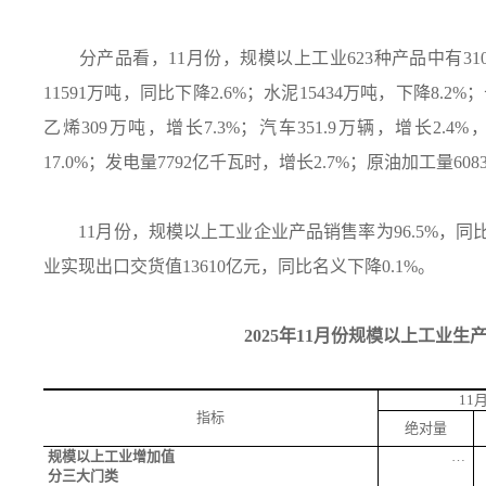
分产品看，
11
月份，规模以上工业
623
种产品中有
31
11591
万吨，同比下降
2.6%
；水泥
15434
万吨，下降
8.2%
；
乙烯
309
万吨，增长
7.3%
；汽车
351.9
万辆，增长
2.4%
17.0%
；发电量
7792
亿千瓦时，增长
2.7%
；原油加工量
608
11
月份，规模以上工业企业产品销售率为
96.5%
，同
业实现出口交货值
13610
亿元，同比名义下降
0.1%
。
2025
年
11
月份规模以上工业生
11
指标
绝对量
规模以上工业增加值
…
分三大门类