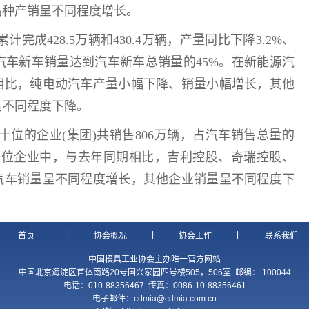
品种产销呈不同程度增长。
成428.5万辆和430.4万辆，产量同比下降3.2%、
源汽车新车销量达到汽车新车总销量的45%。在新能源汽
相比，纯电动汽车产量小幅下降、销量小幅增长，其他
呈不同程度下降。
位的企业(集团)共销售806万辆，占汽车销售总量的
前十位企业中，与去年同期相比，吉利控股、奇瑞控股、
汽车销量呈不同程度增长，其他企业销量呈不同程度下
|
|
|
首页
协会概况
协会工作
联系我们
中国模具工业协会主办唯一官方网站
中国北京海淀区首体南路20号国兴家园四号楼505，506室 邮编： 100044
电话：010-88356467 传真：0086-10-88356461
电子邮件：
cdmia@cdmia.com.cn